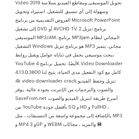
Video 2019 تحويل الموسيقى ومقاطع الفيديو بسلاسة
وسهولة إلى أي تنسيق للتشغيل. استيراد وتحويل
العروض التقديمية من برنامج Microsoft PowerPoint
إلى تشغيل DVD أو AVCHD TV. 2.برنامج تنزيل
الموسيقي MP3JAM. برنامج MP3jam المجاني لنظام
التشغيل Windows هو برنامج تنزيل MP3 مجاني. يتميز
ببحث موسيقي يحمل في ثناياه عوامل ويقبل روابط
YouTube أيضًا. تحميل برنامج 4K Video Downloader
4.13.0.3800 كامل مع كود التفعيل مدى الحياة، يتيح لنا
4k video downloader crack تنزيل وحفظ الفيديو
والصوت والترجمات من الإنترنت بجودة عالية. يوفر
SaveFrom.net أسرع طريقة لتنزيل الفيديو والصوت
من YouTube بأفضل جودة SQ و HD و FullHD ،
بالإضافة إلى مجموعة واسعة من التنسيقات ، مثل MP3
و MP4 و 3GP و WEBM والمزيد ، مجانًاب 💾