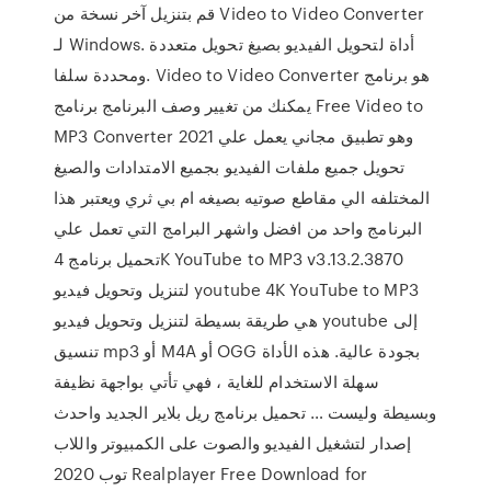
قم بتنزيل آخر نسخة من Video to Video Converter
لـ Windows. أداة لتحويل الفيديو بصيغ تحويل متعددة
ومحددة سلفا. Video to Video Converter هو برنامج
يمكنك من تغيير وصف البرنامج برنامج Free Video to
MP3 Converter 2021 وهو تطبيق مجاني يعمل علي
تحويل جميع ملفات الفيديو بجميع الامتدادات والصيغ
المختلفه الي مقاطع صوتيه بصيغه ام بي ثري ويعتبر هذا
البرنامج واحد من افضل واشهر البرامج التي تعمل علي
تحميل برنامج 4K YouTube to MP3 v3.13.2.3870
لتنزيل وتحويل فيديو youtube 4K YouTube to MP3
هي طريقة بسيطة لتنزيل وتحويل فيديو youtube إلى
تنسيق mp3 أو M4A أو OGG بجودة عالية. هذه الأداة
سهلة الاستخدام للغاية ، فهي تأتي بواجهة نظيفة
وبسيطة وليست … تحميل برنامج ريل بلاير الجديد واحدث
إصدار لتشغيل الفيديو والصوت على الكمبيوتر واللاب
توب 2020 Realplayer Free Download for