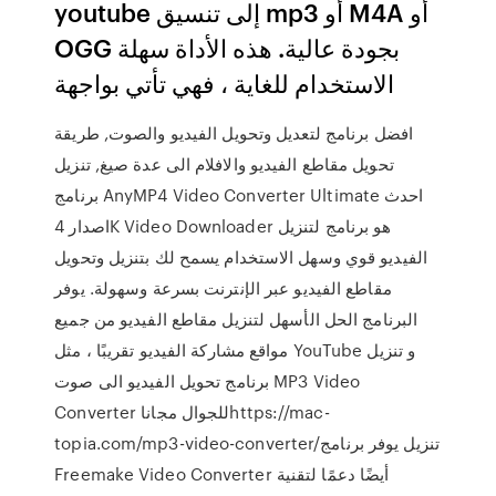
youtube إلى تنسيق mp3 أو M4A أو
OGG بجودة عالية. هذه الأداة سهلة
الاستخدام للغاية ، فهي تأتي بواجهة
افضل برنامج لتعديل وتحويل الفيديو والصوت, طريقة
تحويل مقاطع الفيديو والافلام الى عدة صيغ, تنزيل
برنامج AnyMP4 Video Converter Ultimate احدث
اصدار 4K Video Downloader هو برنامج لتنزيل
الفيديو قوي وسهل الاستخدام يسمح لك بتنزيل وتحويل
مقاطع الفيديو عبر الإنترنت بسرعة وسهولة. يوفر
البرنامج الحل الأسهل لتنزيل مقاطع الفيديو من جميع
مواقع مشاركة الفيديو تقريبًا ، مثل YouTube و تنزيل
برنامج تحويل الفيديو الى صوت MP3 Video
Converter للجوال مجاناhttps://mac-
topia.com/mp3-video-converter/تنزيل يوفر برنامج
Freemake Video Converter أيضًا دعمًا لتقنية