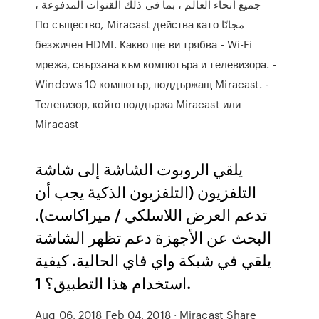
جميع أنحاء العالم ، بما في ذلك القنوات المدفوعة ،
مجانًا По същество, Miracast действа като
безжичен HDMI. Какво ще ви трябва - Wi-Fi
мрежа, свързана към компютъра и телевизора. -
Windows 10 компютър, поддържащ Miracast. -
Телевизор, който поддържа Miracast или
Miracast
يلقي الروبوت الشاشة إلى شاشة
التلفزيون (التلفزيون الذكية يجب أن
تدعم العرض اللاسلكي / ميراكاست).
البحث عن الأجهزة دعم تظهر الشاشة
يلقي في شبكة واي فاي الحالية. كيفية
استخدام هذا التطبيق؟ 1.
Aug 06, 2018 Feb 04, 2018 · Miracast Share