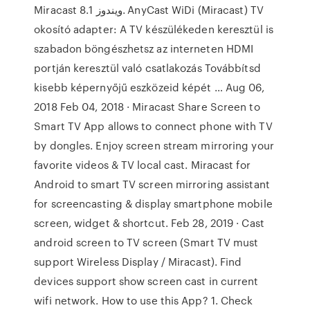
Miracast ويندوز 8.1. AnyCast WiDi (Miracast) TV
okosító adapter: A TV készülékeden keresztül is
szabadon böngészhetsz az interneten HDMI
portján keresztül való csatlakozás Továbbítsd
kisebb képernyőjű eszközeid képét … Aug 06,
2018 Feb 04, 2018 · Miracast Share Screen to
Smart TV App allows to connect phone with TV
by dongles. Enjoy screen stream mirroring your
favorite videos & TV local cast. Miracast for
Android to smart TV screen mirroring assistant
for screencasting & display smartphone mobile
screen, widget & shortcut. Feb 28, 2019 · Cast
android screen to TV screen (Smart TV must
support Wireless Display / Miracast). Find
devices support show screen cast in current
wifi network. How to use this App? 1. Check