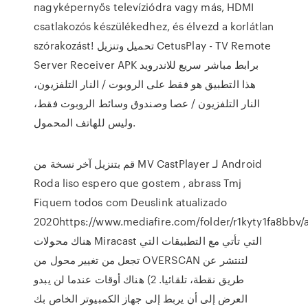
nagyképernyős televíziódra vagy más, HDMI
csatlakozós készülékedhez, és élvezd a korlátlan
szórakozást! تحميل وتنزيل CetusPlay - TV Remote
Server Receiver APK برابط مباشر سريع للاندرويد
هذا التطبيق هو فقط على الروبوت / النار التلفزيون،
النار التلفزيون / عصا وصندوق وسائط الروبوت فقط،
وليس للهاتف المحمول.
قم بتنزيل آخر نسخة من MV CastPlayer لـ Android
Roda liso espero que gostem , abrass Tmj
Fiquem todos com Deuslink atualizado
2020https://www.mediafire.com/folder/r1kyty1fa8bbv/
هناك محولات Miracast التي تأتي مع التطبيقات التي
تجعل من تغيير محول من OVERSCAN لتنتشر عن
طريق نقطة، تلقائيا. 2) هناك أوقات عندما لن يبدو
العرض إلى أن يربط إلى جهاز الكمبيوتر الخاص بك