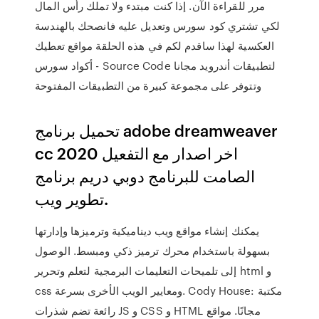
مرر للقراءة الآن. إذا كنت مبتدء ولا تملك رأس المال
لكي تشتري كود سورس وتعديل عليه فانصحك بالهندسة
العكسية لهذا ساقدم لكم في هذه الحلقة مواقع تعطيك
أكواد سورس - Source Code لتطبيقات أندرويد مجانا
وتتوفر على مجموعة كبيرة من التطبيقات المفتوحة
تحميل برنامج adobe dreamweaver
cc 2020 اخر اصدار مع التفعيل
الصامت للبرنامج دوبي دريم برنامج
تطوير ويب.
يمكنك إنشاء مواقع ويب ديناميكية وترميزها وإدارتها
بسهولة باستخدام محرك ترميز ذكي ومبسط. الوصول
إلى تلميحات التعليمات البرمجية لتعلم وتحرير html و
css ومعايير الويب الأخرى بسرعة. Cody House: مكتبة
رائعة تضم شذرات JS و CSS و HTML مجانًا. مواقع