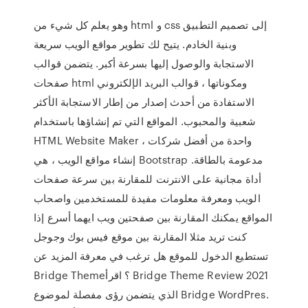
وهو يعلم كل شيء من html و css إلى تصميم التطبيق
وبنية الخادم. يتيح لك تطوير مواقع الويب سريعة
الاستجابة والوصول إليها بسرعة أكبر. يتضمن قوالب
صفحات html ومكوناتها ، قوالب البريد الإلكتروني
الاستفادة من أحدث إصدار من إطار الاستجابة الأكثر
شعبية والمحبوب. المواقع التي تم إنشاؤها باستخدام
HTML Website Maker ، واحدة من أفضل شركات
إنشاء مواقع الويب ، هي Bootstrap مدعومة بالطاقة.
أداة مجانية على الانترنت للمقارنة بين سرعة صفحات
الويب ومعرفة معلومات مفيدة للمستخدمين واصحاب
المواقع يمكنك المقارنة بين صفحتين ويب ايهما أسرع إذا
كنت تريد مثلا المقارنة بين موقع فيس بوك وجوجل
تستطيع الدخول للموقع هل ترغب في معرفة المزيد عن
Bridge Theme؟ اقرأ Bridge Theme Review 2021
الذي يتضمن رؤى مفصلة لموضوع Bridge WordPres.