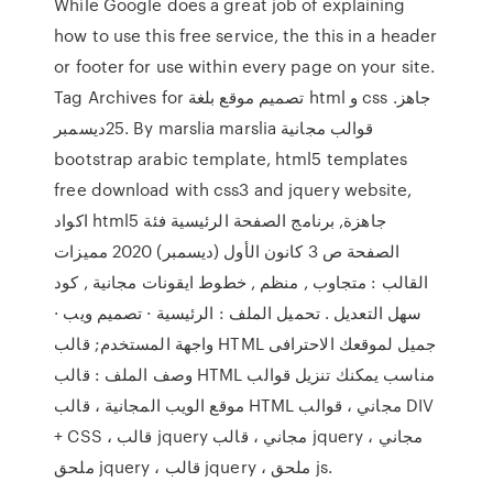
While Google does a great job of explaining
how to use this free service, the this in a header
or footer for use within every page on your site.
Tag Archives for تصميم موقع بلغة html و css جاهز.
25ديسمبر. By marslia marslia قوالب مجانية
bootstrap arabic template, html5 templates
free download with css3 and jquery website,
اكواد html5 جاهزة, برنامج الصفحة الرئيسية فئة
الصفحة ص 3 كانون الأول (ديسمبر) 2020 مميزات
القالب : متجاوب , منظم , خطوط ايقونات مجانية , كود
سهل التعديل . تحميل الملف : الرئيسية · تصميم ويب ·
واجهة المستخدم; قالب HTML جميل لموقعك الاحترافى
وصف الملف : قالب HTML مناسب يمكنك تنزيل قوالب
موقع الويب المجانية ، قالب HTML مجاني ، قوالب DIV
+ CSS ، قالب jquery مجاني ، قالب jquery مجاني ،
ملحق jquery ، قالب jquery ، ملحق js.