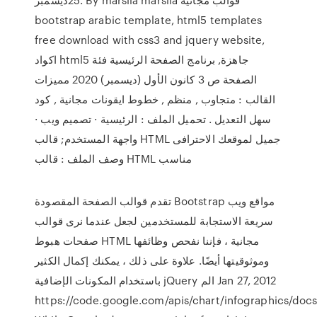
bootstrap arabic template, html5 templates
free download with css3 and jquery website,
اكواد html5 جاهزة, برنامج الصفحة الرئيسية فئة
الصفحة ص 3 كانون الأول (ديسمبر) 2020 مميزات
القالب : متجاوب , منظم , خطوط ايقونات مجانية , كود
سهل التعديل . تحميل الملف : الرئيسية · تصميم ويب ·
واجهة المستخدم; قالب HTML جميل لموقعك الاحترافى
وصف الملف : قالب HTML مناسب
تقدم قوالب الصفحة المقصودة Bootstrap مواقع ويب
سريعة الاستجابة للمستخدمين لجعل عندما نرى قوالب
صفحات هبوط HTML مجانية ، فإننا نفحص وظائفها
وموثوقيتها أيضًا. علاوة على ذلك ، يمكنك إكمال الكثير
باستخدام المكونات الإضافية jQuery الم Jan 27, 2012
https://code.google.com/apis/chart/infographics/docs