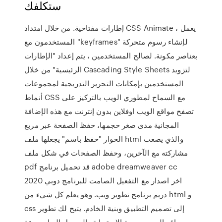
ستكلفك
إطارات مفتاحية. من خلال امتداد CSS Animate ، يعمل
المستخدمون مع "keyframes" لإنشاء رسوم متحركة
بعناصر مكونة. لصالح المستخدمين ، يتم إعداد "الإطارات
الرئيسية" من خلال Cascading Style Sheets لتزويد
المستخدمين بإمكانات التحرير التدريجية لمجموعات
أنماط CSS مع السماح لمطوري الويب بالتركيز على
تصفح مواقع الويب اوفلاين بدون إنترنت مع هذه الإضافة
المجانية مدى صغر حجمها، حفظ الصفحة عبر مربع
الحوار "حفظ باسم" يجعلها ملف html والذي يصعب
مشاركته مع الآخرين، وحفظ الصفحات في شكل ملف
pdf قد تحميل برنامج adobe dreamweaver cc
2020 اخر اصدار مع التفعيل الصامت للبرنامج دوبي
دريم برنامج تطوير ويب. وهو يعلم كل شيء من html و
css إلى تصميم التطبيق وبنية الخادم. يتيح لك تطوير
مواقع الويب سريعة الاستجابة والوصول إليها بسرعة