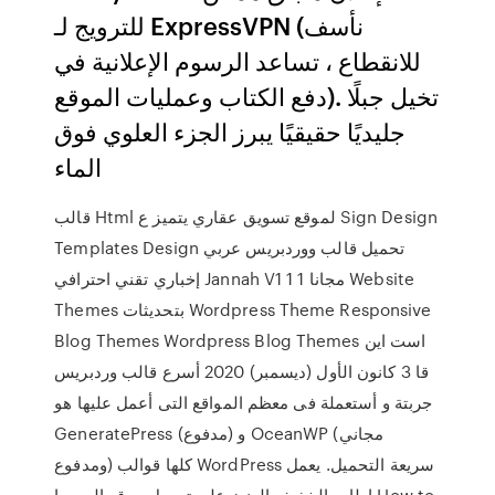
للترويج لـ ExpressVPN (نأسف
للانقطاع ، تساعد الرسوم الإعلانية في
دفع الكتاب وعمليات الموقع). تخيل جبلًا
جليديًا حقيقيًا يبرز الجزء العلوي فوق
الماء
قالب Html لموقع تسويق عقاري يتميز ع Sign Design
Templates Design تحميل قالب ووردبريس عربي
إخباري تقني احترافي Jannah V1 1 1 مجانا Website
Themes بتحديثات Wordpress Theme Responsive
Blog Themes Wordpress Blog Themes است این
قا 3 كانون الأول (ديسمبر) 2020 أسرع قالب وردبريس
جربتة و أستعملة فى معظم المواقع التى أعمل عليها هو
GeneratePress (مدفوع) و OceanWP (مجاني
ومدفوع) كلها قوالب WordPress سريعة التحميل. يعمل
إطاره الخفيف الوزن على تحميل موقع الويب ا How to