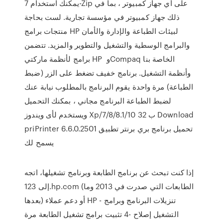
يمكنك استخدام 7-Zip على أي جهاز كمبيوتر ، بما في
ذلك جهاز كمبيوتر في مؤسسة تجارية. لست بحاجة
منتجات برامج HP لبيئات الطباعة والإدارة والأمان
والبرامج الوسطية والتشغيل والتطوير والمزيد. تتضمن
برامج لأنظمة ماركتي HP و ‏Compaq الخاصة بنا
وأنظمة التشغيل. برنامج خفيف تضغط على الزر (ضبط
الطباعة) مرة واحدة يقوم البرنامج بالمطلوب نيابة عنك
لضبط الطباعة البرنامج مجاني ، بمكنك التحميل
ويستخدم لأى ويندوز Xp/7/8/8.1/10 32 ب Download
priPrinter 6.6.0.2501 تحميل برنامج بري برنتر تطبيق
يسمح لك
إذا كنت تبحث عن برنامج الطابعة وبرنامج تشغيلها، اتجه
إلى 123.hp.com (الطابعات التي صدرت في 2013 وما
بعدها) أو دعم عملاء HP - تنزيلات البرنامج وبرامج
التشغيل إصلاح -4 تثبيت برامج تشغيل الطابعة مرة