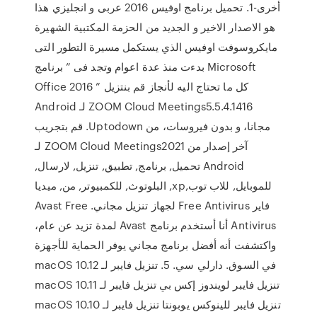
أخرى-1. تحميل برنامج اوفيس 2016 عربى و انجليزي هذا
هو الاصدار الاخير و الجديد من الحزمة المكتبية الشهيرة
مايكروسوفت اوفيس الذي يستكمل مسيرة التطور التى
بدءت منذ عدة اعوام وتجد فى ” برنامج Microsoft
Office 2016 ” كل ما تحتاج اليه لأنجاز ‫قم بنتزيل
ZOOM Cloud Meetings5.5.4.1416 لـ Android
مجانا، و بدون فيروسات، من Uptodown. قم بتجريب
آخر إصدار من ZOOM Cloud Meetings2021 لـ
Android تحميل, برنامج, تطبيق, تنزيل, لارسال,
للموبايل, للاب توب,xp, البلوتوث, للكمبيوتر, من, ميديا
فاير Free Antivirus لجهاز تنزيل مجاني. Avast Free
Antivirus أنا أستخدم برنامج Avast لمدة تزيد عن عام،
واكتشفت أنه أفضل برنامج مجاني يوفر الحماية للأجهزة
في السوق. دارلي سي. 5. تنزيل فايبر لـ macOS 10.12
تنزيل فايبر لويندوز إكس بي تنزيل فايبر لـ macOS 10.11
تنزيل فايبر للينوكس يوبونتا تنزيل فايبر لـ macOS 10.10