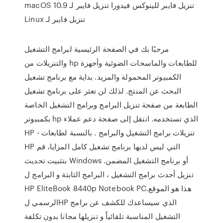
تنزيل فايبر للينوكس فيدورا تنزيل فايبر لـ macOS 10.9
تنزيل فايبر لـ Linux
مرحبًا بك في الصفحة الرئيسية لبرامج التشغيل
والتنزيلات من hp للطابعات والماسحات الضوئية وأجهزة
الكمبيوتر المحمولة والمزيد. بداية مع برنامج تشغيل
البحث عن المنتج. لذلك لن تعثر على برنامج تشغيل
الطابعة من صفحة تنزيل البرامج وبرامج التشغيل الخاصة
بكمبيوتر hp الذي تستخدمه. انتقل إلى صفحة دعم عملاء
HP - تنزيلات برامج التشغيل والبرامج . بالنسبة لطابعات
HP التي ليس لديها برنامج تشغيل كامل المزايا، قم
بتثبيت تحديث Windows أو برنامج التشغيل المضمن.
تنزيل أحدث برامج التشغيل ، البرامج الثابتة و البرامج ل
HP EliteBook 8440p Notebook PC.هذا هو الموقع
الرسمي لHP الذي سيساعدك للكشف عن برامج
التشغيل المناسبة تلقائياً و تنزيلها مجانا بدون تكلفة