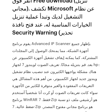
انقر فوق Free download (تنزيل
مجاني). تكشف Microsoft عن نظام
التشغيل لديك وتبدأ عملية تنزيل
الخيارات المناسبة له. عند فتح نافذة
Security Warning (تحذير
يقوم برنامج Advanced IP Scanner بإظهار جميع
أجهزة الشبكة، مما يمنحك الوصول إلى المجلدات
المشتركة، كما يمكنه إيقاف تشغيل أجهزة الكمبيوتر عن
بعد. قم بتنزيله مجانًا. تعريف الصوت لويندوز 7 لجهاز hp:
هناك مشكلة يواجهها الكثيرون عند تنصيب نظام تشغيل
ويندوز جديد لجهاز الكمبيوتر، من أهم هذه المشاكل هي
التعريفات المفقودة والغير متوفرة للكثير من الأجهزة
سواء كانت تعريفات الصوت أو كرت أنا شخصياً أستخدم
برنامج WinRAR فقط. 7-Zip هو أرشيفي ملف ذو نسبة
ضغط عالية. 7-Zip هو برنامج مجاني مفتوح المصدر.