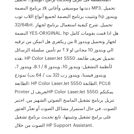
برنامج البصمة zk دندنها موسيقى وأغاني MP3. تحميل
وتثبيت برنامج البصمة لجميع أنواع اللاب توب hp ويندوز
32/64bit. تحميل. شرح كيفية استعمال برنامج لجهاز
البصمة YES-ORIGINAL. hp هل اذا قمت بفومات كامل
لجهاز وتحميل ويندوز 8 من ريكفري هل اتمكن من ترقيه
الي ويندوز 10 مجاني او لا ؟ تم تأمين سلسلة الرسائل
هذه. HP Color LaserJet 5550 تحميل تعريف طابعة.
لأنظمة التشغيل: ويندوز 10، ويندوز 8 / 8.1، ويندوز 7،
ويندوز فيستا، ويندوز زب (32 بت / 64 بت) نموذج
الطابعة: HP Color LaserJet 5550 الطابعة. PCL6
Printer تعريف لHP Color LaserJet 5550. يمكنكم
تنزيل برنامج تشغيل الماسح الضوئي الشهير من. اختبر
الصوت. في حال استمرار مشاكل الصوت أو تعذّر العثور
على برامج تشغيل وتثبيتها، تابع تحديث برنامج تشغيل
الصوت من خلال HP Support Assistant.