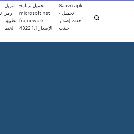
تنزيل
تحميل برنامج
Saavn apk
رمز
microsoft net
- تحميل
تطبيق
framework
أحدث إصدار
جيثب
الإصدار 1.1 4322
الخط