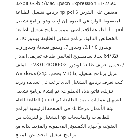
32-bit 64-bit/Mac Epson Expression ET-2750.
برنامج تشغيل الطباعة hp pcl 6 مضمن على القرص
المضغوط الوارد في العبوة، إن وُجد، وهو برنامج تشغيل
الطباعة الافتراضي. يتميز برنامج تشغيل الطابعة hp pcl
6 بالخصائص التالية: برنامج تشغيل الطابعة ويندوز 10،
ويندوز 8 / 8.1، ويندوز 7، ويندوز فيستا، ويندوز زب
(64/32 بت). سامسونج العالمي طباعة تعريف. إصدار
الملف .: V3.00.10.00:02. تحميل تعريف طابعة لوندوز /
Windows (بحجم: 24,5 MB) تنزيل برنامج تشغيل. إذا
كنت تعرف برنامج التشغيل الذي ترغب في تحديده وتريد
تنزيله، فاتبع هذه الخطوات: تم إنشاء برنامج تشغيل
الطابعة العام (upd) لتسهيل عمليات تثبيت الطابعة في
بيئة الأعمال مرحبًا بك في الصفحة الرئيسية لبرامج
التشغيل والتنزيلات من hp للطابعات والماسحات
الضوئية وأجهزة الكمبيوتر المحمولة والمزيد. بداية مع
برنامج تشغيل البحث عن المنتج.