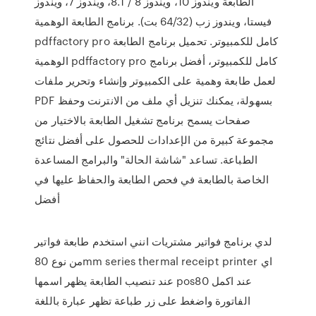
الطابعة ويندوز 10، ويندوز 8 / 8.1، ويندوز 7، ويندوز
فيستا، ويندوز زب (64/32 بت). برنامج الطابعة الوهمية
pdffactory pro كامل للكمبيوتر. تحميل برنامج الطابعة
الوهمية pdffactory pro كامل للكمبيوتر، أفضل برنامج
لعمل طابعة وهمية على الكمبيوتر وإنشاء وتحرير ملفات
PDF بسهولة، يمكنك تنزيل أي ملف من الانترنت وحفظ
صفحات يسمح برنامج تشغيل الطابعة بالاختيار من
مجموعة كبيرة من الإعدادات للحصول على أفضل نتائج
الطباعة. تساعد "شاشة الحالة" والبرامج المساعدة
الخاصة بالطابعة في فحص الطابعة والحفاظ عليها في
أفضل
لدي برنامج فواتير مشتريات انني استخدم طابعة فواتير
من نوع 80mm series thermal receipt printer اي
عند تنصيب الطابعة يظهر اسمها pos80 عند اكمل
الفاتورة واضغط على زر طباعة تظهر عبارة باللغة