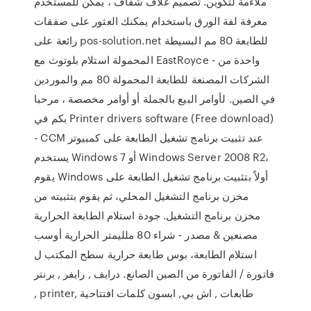
ملاءمة لتكوين. تصميم غلاف شفاف ، يمكن للمستخدم
معرفة لفة الورق باستخدام يمكنك العثور على صفقات
رائعة على pos-solution.net للطابعة 80 مم البسيطة
المحمولة استلام بلوتوث مع EastRoyce - واحدة من
الشركات المصنعة للطابعة المحمولة 80 مم والموردين
في الصين. لأوامر البيع بالجملة أو أوامر مخصصة ، مرحبا
بكم في Printer drivers software (Free download)
- CCM عند تثبيت برنامج تشغيل الطابعة على كمبيوتر
يستخدم Windows 7 أو Windows Server 2008 R2،
يقوم Windows أولاً بتثبيت برنامج تشغيل الطابعة على
مخزن برنامج التشغيل المحلي، ثم يقوم بتثبيته من
مخزن برنامج التشغيل. جودة استلام الطابعة الحرارية
مصنعين & مصدر - شراء 80 ملليمتر الحرارية أوسب
استلام الطابعة، بوس طابعة حرارية سطح المكتب ل
فاتورة / الفاتورة من الصين الصانع. درايف , رايفر , برنتر
, printer, طابعات , اش بي, ابسون كلمات افتتاحية