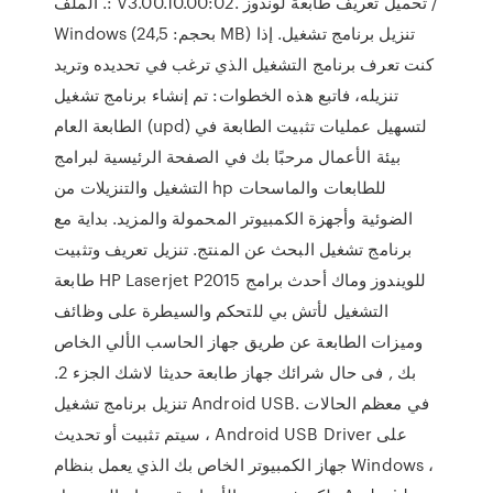
الملف .: V3.00.10.00:02. تحميل تعريف طابعة لوندوز /
Windows (بحجم: 24,5 MB) تنزيل برنامج تشغيل. إذا
كنت تعرف برنامج التشغيل الذي ترغب في تحديده وتريد
تنزيله، فاتبع هذه الخطوات: تم إنشاء برنامج تشغيل
الطابعة العام (upd) لتسهيل عمليات تثبيت الطابعة في
بيئة الأعمال مرحبًا بك في الصفحة الرئيسية لبرامج
التشغيل والتنزيلات من hp للطابعات والماسحات
الضوئية وأجهزة الكمبيوتر المحمولة والمزيد. بداية مع
برنامج تشغيل البحث عن المنتج. تنزيل تعريف وتثبيت
طابعة HP Laserjet P2015 للويندوز وماك أحدث برامج
التشغيل لأتش بي للتحكم والسيطرة على وظائف
وميزات الطابعة عن طريق جهاز الحاسب الألي الخاص
بك , فى حال شرائك جهاز طابعة حديثا لاشك الجزء 2.
تنزيل برنامج تشغيل Android USB. في معظم الحالات
، سيتم تثبيت أو تحديث Android USB Driver على
جهاز الكمبيوتر الخاص بك الذي يعمل بنظام Windows ،