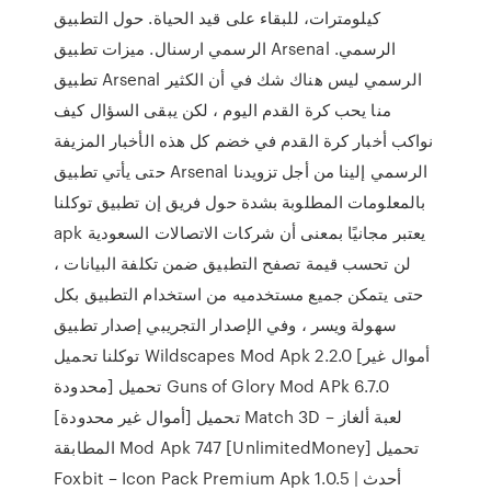
كيلومترات، للبقاء على قيد الحياة. حول التطبيق
الرسمي ارسنال. ميزات تطبيق Arsenal الرسمي.
تطبيق Arsenal الرسمي ليس هناك شك في أن الكثير
منا يحب كرة القدم اليوم ، لكن يبقى السؤال كيف
نواكب أخبار كرة القدم في خضم كل هذه الأخبار المزيفة
حتى يأتي تطبيق Arsenal الرسمي إلينا من أجل تزويدنا
بالمعلومات المطلوبة بشدة حول فريق إن تطبيق توكلنا
apk يعتبر مجانيًا بمعنى أن شركات الاتصالات السعودية
لن تحسب قيمة تصفح التطبيق ضمن تكلفة البيانات ،
حتى يتمكن جميع مستخدميه من استخدام التطبيق بكل
سهولة ويسر ، وفي الإصدار التجريبي إصدار تطبيق
توكلنا تحميل Wildscapes Mod Apk 2.2.0 [أموال غير
محدودة] تحميل Guns of Glory Mod APk 6.7.0
[أموال غير محدودة] تحميل Match 3D – لعبة ألغاز
المطابقة Mod Apk 747 [UnlimitedMoney] تحميل
Foxbit – Icon Pack Premium Apk 1.0.5 | أحدث