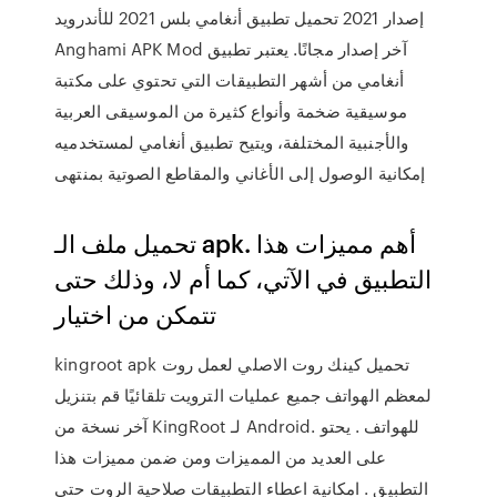
إصدار 2021 تحميل تطبيق أنغامي بلس 2021 للأندرويد
Anghami APK Mod آخر إصدار مجانًا. يعتبر تطبيق
أنغامي من أشهر التطبيقات التي تحتوي على مكتبة
موسيقية ضخمة وأنواع كثيرة من الموسيقى العربية
والأجنبية المختلفة، ويتيح تطبيق أنغامي لمستخدميه
إمكانية الوصول إلى الأغاني والمقاطع الصوتية بمنتهى
تحميل ملف الـ apk. أهم مميزات هذا
التطبيق في الآتي، كما أم لا، وذلك حتى
تتمكن من اختيار
kingroot apk تحميل كينك روت الاصلي لعمل روت
لمعظم الهواتف جميع عمليات الترويت تلقائيًا قم بتنزيل
آخر نسخة من KingRoot لـ Android. للهواتف . يحتو
على العديد من المميزات ومن ضمن مميزات هذا
التطبيق . امكانية اعطاء التطبيقات صلاحية الروت حتى