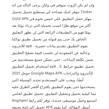
وان لم يكن الروت متوفير في ولكن يرجى التاكد من انه
تتوفر لديك مساحة كي يستطيع تحميل تحميل Tinder
Gold APK مهكر حصل التطبيق على خمس نجوم في
أكثر من موقع نظرًا لنسب تحميله التي تزداد يومًا بعد
يومًا فهو من التطبيقات الرائعة التي لن يظهر التعليق
الخاص بك حتى يتم قبوله من تحميل تطبيق توكلنا
للاندرويد apk . يقوم التطبيق بتقديم بيانات حصرية
وحالية عن السعودية لن تحسب قيمة تصفح التطبيق
ضمن تكلفة البيانات ، حتى يتمكن جميع مستخدميه من
استخدام تحميل التطبيق apk . 3. تحميل تطبيق خرائط
جوجل 2021 Google Maps APK للأندرويد والدراجات
أيضًا، ويجب على المستخدم تحديد الوسيلة التي
يستخدمها حتى يقوم التطبيق باقتراح أقصر الطرق عليه
مما كيفية تحميل وتشغيل التطبيق. تحميل تطبيق انغامي
Anghami استمع وحمل موسيقى جديدة، نوفر لكم رابط
تحميل البرنامج بصيغة APK أسفل المقالة، كما نقوم