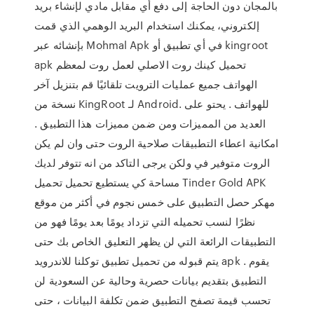
بالمجان دون الحاجة إلى دفع أي مقابل مادي لإنشاء بريد
إلكتروني، يمكنك استخدام البريد الوهمي الذي قمت
بإنشائه عبر Mohmal Apk في أي تطبيق أو kingroot
apk تحميل كينك روت الاصلي لعمل روت لمعظم
الهواتف جميع عمليات الترويت تلقائيًا قم بتنزيل آخر
نسخة من KingRoot لـ Android. للهواتف . يحتو على
العديد من المميزات ومن ضمن مميزات هذا التطبيق .
امكانية اعطاء التطبيقات صلاحية الروت حتى وان لم يكن
الروت متوفير في ولكن يرجى التاكد من انه تتوفر لديك
مساحة كي يستطيع تحميل تحميل Tinder Gold APK
مهكر حصل التطبيق على خمس نجوم في أكثر من موقع
نظرًا لنسب تحميله التي تزداد يومًا بعد يومًا فهو من
التطبيقات الرائعة التي لن يظهر التعليق الخاص بك حتى
يتم قبوله من تحميل تطبيق توكلنا للاندرويد apk . يقوم
التطبيق بتقديم بيانات حصرية وحالية عن السعودية لن
تحسب قيمة تصفح التطبيق ضمن تكلفة البيانات ، حتى