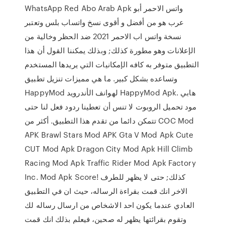
WhatsApp Red Abo Arab Apk واتس الاحمر أبو
عرب هو من أفضل و أقوى نسخ واتساب بلس وتعتبر
نسخة واتس اب الاحمر 2021 ضد الحظر وخالية من
الإعلانات وهو مطورة كذلك; وبذلك يمكننا القول أن هذا
التطبيق متوفر به كافه الإمكانيات التي يريدها المستخدم
وتساعده بشكل كبير. ما هي مميزات تنزيل تطبيق
HappyMod لهوانف الأندرويد HappyMod Apk. هابي
مود تحميل الروبوت لا تنس أن تعطينا ردود فعل لنا حتى
تتمكن دائما من تقدم هذا التطبيق. أكثر من COC Mod
APK Brawl Stars Mod APK Gta V Mod Apk Cute
CUT Mod Apk Dragon City Mod Apk Hill Climb
Racing Mod Apk Traffic Rider Mod Apk Factory
Inc. Mod Apk Score! كذلك; حتى لا يظهر للطرف
الاخر انك قمت بقراءة الرساله، حيث ان في التطبيق
العادي عندما يكون احد الاشخاص من ارسال رساله لك
وتقوم بقرائتها يظهر له صحين، فيعلم بذلك انك قمت