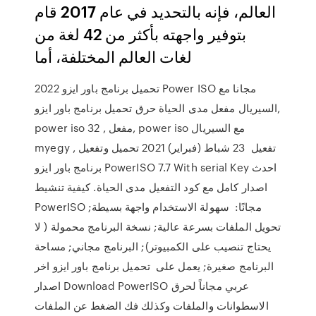
العالم، فإنه بالتحديد في عام 2017 قام
بتوفير واجهته بأكثر من 42 لغة من
لغات العالم المختلفة، أما
تحميل برنامج باور ايزو 2022 Power ISO مجانا مع
السيريال مفعل مدى الحياة حرق تحميل برنامج باور ايزو,
power iso 32 , مفعل, power iso مع السيريال
myegy , تفعيل 23 شباط (فبراير) 2021 تحميل وتفعيل
برنامج باور ايزو PowerISO 7.7 With serial Key احدث
اصدار كامل مع كود التفعيل مدى الحياة. كيفية تنشيط
PowerISO مجانًا: سهولة الاستخدام واجهة بسيطة;
تحويل الملفات بسرعة عالية; نسخة البرنامج محمولة ( لا
يحتاج تنصيب على الكمبيوتر); البرنامج مجاني; مساحة
البرنامج صغيرة; يعمل على تحميل برنامج باور ايزو اخر
اصدار Download PowerISO عربي مجاناً لحرق
الاسطوانات والملفات وكذلك فك الضغط عن الملفات