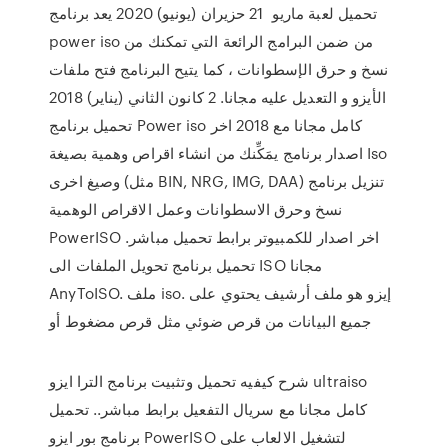
تحميل لعبة ماريو 21 حزيران (يونيو) 2020 يعد برنامج
power iso من ضمن البرامج الرائعة التي تمكنك من
نسخ و حرق الإسطوانات ، كما يتيح البرنامج فتح ملفات
الأيزو و التعديل عليه مجانا. 2 كانون الثاني (يناير) 2018
تحميل برنامج Power iso كامل مجانا مع 2018 اخر
اصدار برنامج يمَكِّنك من انشاء اقراص وهمية بصيغة Iso
وصيغ اخرى (مثل BIN, NRG, IMG, DAA) تنزيل برنامج
نسخ وحرق الاسطوانات وعمل الاقراص الوهمية
PowerISO اخر اصدار للكمبيوتر برابط تحميل مباشر.
تحميل برنامج تحويل الملفات الى ISO مجانا
AnyToISO. ملف iso. إيزو ﻫﻮ ﻣﻠﻒ ﺃﺭﺷﻴﻒ ﻳﺤﺘﻮﻱ ﻋﻠﻰ
ﺟﻤﻴﻊ ﺍﻟﺒﻴﺎﻧﺎﺕ ﻣﻦ ﻗﺮﺹ ﺿﻮﺋﻲ ﻣﺜﻞ ﻗﺮﺹ ﻣﻀﻐﻮﻁ ﺃﻭ
شرح كيفيه تحميل وتثبيت برنامج الترا ايزو ultraiso
كامل مجانا مع سريال التفعيل برابط مباشر.. تحميل
برنامج بور ايزو PowerISO لتشغيل الالعاب على