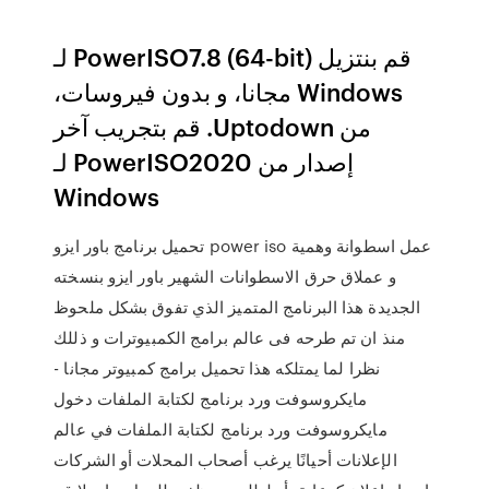
‫قم بنتزيل PowerISO7.8 (64-bit) لـ
Windows مجانا، و بدون فيروسات،
من Uptodown. قم بتجريب آخر
إصدار من PowerISO2020 لـ
Windows
تحميل برنامج باور ايزو power iso عمل اسطوانة وهمية
و عملاق حرق الاسطوانات الشهير باور ايزو بنسخته
الجديدة هذا البرنامج المتميز الذي تفوق بشكل ملحوظ
منذ ان تم طرحه فى عالم برامج الكمبيوترات و ذللك
نظرا لما يمتلكه هذا تحميل برامج كمبيوتر مجانا -
مايكروسوفت ورد برنامج لكتابة الملفات دخول
مايكروسوفت ورد برنامج لكتابة الملفات في عالم
الإعلانات أحيانًا يرغب أصحاب المحلات أو الشركات