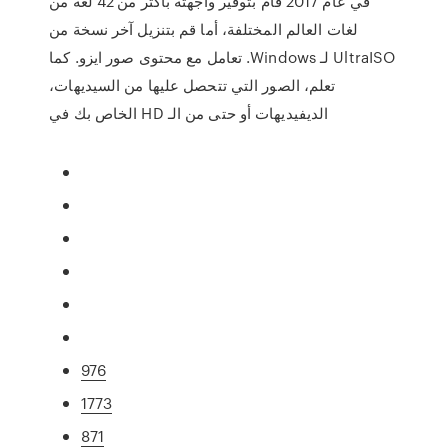
في عام 2017 قام بتوفير واجهته بأكثر من 42 لغة من
لغات العالم المختلفة، أما قم بتنزيل آخر نسخة من
UltraISO لـ Windows. تعامل مع محتوى صور ايزو. كما
تعلم، الصور التي تتحصل عليها من السيديهات،
الديفيديهات أو حتى من الـ HD الخاص بك في
976
1773
871