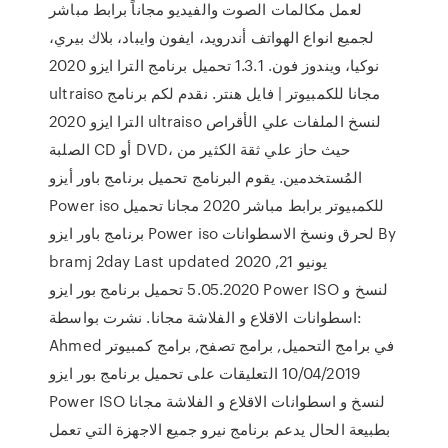
لعمل مكالمات الصوت والفيديو مجاناً برابط مباشر
لجميع انواع الهواتف أندرويد، ايفون وايباد، بلاك بيري،
نوكيا، ويندوز فون. 1.3.1 تحميل برنامج الترا ايزو 2020
ultraiso مجانا للكمبيوتر | فايل هنتر. نقدم لكم برنامج
الترا ايزو 2020 ultraiso لنسخ الملفات علي الأقراص
الصلبة CD أو DVD، حيث حاز علي ثقة الكثير من
المُستخدمين. يقوم البرنامج تحميل برنامج باور أيزو
Power iso للكمبيوتر برابط مباشر 2020 مجانا تحميل
برنامج باور ايزو Power iso لحرق ونسخ الاسطوانات By
bramj 2day Last updated يونيو 21, 2020
5.05.2020 تحميل برنامج بور ايزو Power ISO لنسخ و
اسطوانات الاقلاع و الفلاشة مجانا. نشرت بواسطة:
Ahmed في برامج التحميل, برامج تصفح, برامج كمبيوتر
10/04/2019 التعليقات على تحميل برنامج بور ايزو
Power ISO لنسخ و اسطوانات الاقلاع و الفلاشة مجانا
بطبيعة الحال يدعم برنامج نيرو جميع الاجهزة التي تعمل