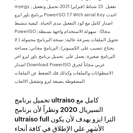
myegy , تفعيل 23 شباط (فبراير) 2021 تحميل وتفعيل
برنامج باور ايزو PowerISO 7.7 With serial Key احدث
اصدار كامل مع كود التفعيل مدى الحياة. كيفية تنشيط
PowerISO مجانًا: سهولة الاستخدام واجهة بسيطة;
تحويل الملفات بسرعة عالية; نسخة البرنامج محمولة ( لا
يحتاج تنصيب على الكمبيوتر); البرنامج مجاني; مساحة
البرنامج صغيرة; يعمل على تحميل برنامج باور ايزو اخر
اصدار Download PowerISO عربي مجاناً لحرق
الاسطوانات والملفات وكذلك فك الضغط عن الملفات
المضغوطة بصيغة ايزو وتشغيل الالعاب
تحميل برنامج ultraiso كامل مع
السيريال 2020 ونظراً لأن برنامج
ultraiso full الترا ايزو يهدف لأن يكون
الأشهر علي الإطلاق في كافة أنحاء