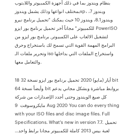
بنظام ويندوز بما في ذلك أجهزة الكمبيوتر واللابتوب
بمختلف انواعها وذلك يشمل ويندوزxp، ويندوز 7،
ويندوز8.1، ويندوز 10 حيث يمكنك "تحميل برنامج نيرو
للكمبيوتر" مجاناً أخر تحميل برنامج بور ايزو PowerISO
لتشغيل الالعاب على الكمبيوتر, برنامج بور ايزو من
البرامج المهمة القوية التي تسمح لك باستخراج وحرق
وتحرير ملفات الـ iso واستخراج الملفات التي بداخلها
والتعامل معها.
18 أيار (مايو) 2020 تحميل برنامج بور ايزو نسخة 32 bit
وأيضاً نسخة 64 bit بروابط مباشرة وبشكل مجاني يدعم
كل صيغ الويندوز وحتى أجدد الإصدارات من شركة
مايكروسوفت 9 Aug 2020 You can do every thing
with your ISO files and disc image files. Full
Specifications. What's new in version 7.7. تحميل
لعبة بيس 2013 كاملة للكمبيوتر مجانا برابط واحد…