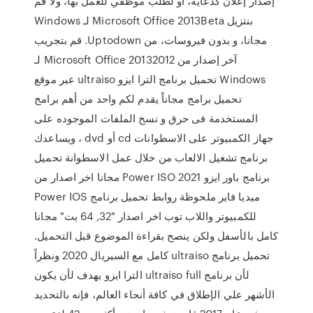
إصدار إعلان كدعاية، أو لطلب موظفي للعمل بها، ولا ‫قم
بنتزيل Microsoft Office 2013Beta لـ Windows
مجانا، و بدون فيروسات، من Uptodown. قم بتجريب
آخر إصدار من Microsoft Office 20132012 لـ
Windows تحميل برنامج الترا ايزو ultraiso عبر موقع
تحميل برامج مجاناً يقدم لكم واحد من أهم برامج
المستخدمة فى حرق و نسخ الملفات الموجوده على
جهاز الكمبيوتر على الاسطوانات cd أو dvd ، ويساعدك
برنامج تشغيل الالعاب من خلال عمل الاسطوانة تحميل
برنامج باور ايزو 2021 Power ISO مجانا اخر اصدار من
ميديا فاير ملحوظة روابط تحميل برنامج Power IOS
للكمبيوتر واللاب توب اخر اصدار "32, 64 بت" مجانا
كامل بالأسفل ولكن ينصح بقراءة الموضوع قبل التحميل.
تحميل برنامج ultraiso كامل مع السيريال 2020 ونظراً
لأن برنامج ultraiso full الترا ايزو يهدف لأن يكون
الأشهر علي الإطلاق في كافة أنحاء العالم، فإنه بالتحديد