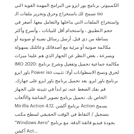
الكمبيوتر, برنامج بور ايزو من البرامج المهمة القوية التي
تسمح لك باستخراج وحرق وتحرير ملفات الـ iso
واستخراج الملفات التي بداخلها والتعامل معها. أصغر في
حجم التطبيق ، واستخدام أقل للبيانات ، وأسرع وأكثر
بساطة من ذي قبل. أرسل رسائل نصية أو صوتية أو
مكالمة صوتية أو مرئية مع أصدقائك وعائلتك بسهولة
وبسرعة ، بغض النظر عن الجهاز الذي هم عليه! ميزات
IMO 2020: مكالمة جماعية تحميل وتفعيل وشرح برنامج
باور ايزو Power iso لحرق ونسخ الاسطوانات أولا: تثبيت
برنامج باور ايزو. بعد تحميل برنامج باور ايزو على جهازك.
قم بفك الضغط عنه، ثم ابدأ في تثبيته على الجهاز
الخاص بك. تحميل برنامج تصوير الشاشة والألعاب
Mirillis Action 4.12. برنامج أكشن Action يسمح
بتسجيل / التقاط في الوقت الحقيقي لسطح مكتب
"Windows Aero" بجودة فيديو فائقة الدقة. مع برنامج
أكشن Act…