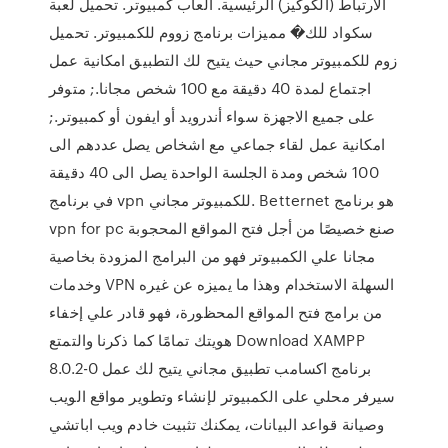
الارتباط (الكوكيز) الرئيسية. العاب كمبيوتر. تحميل لعبة
سكواد للك� مميزات برنامج زووم للكمبيوتر. تحميل
زوم للكمبيوتر مجاني حيث يتيح لك التطبيق امكانية عمل
اجتماع لمدة 40 دقيقة مع 100 شخص مجانا.; متوفر
على جميع الاجهزة سواء أندرويد أو ايفون أو كمبيوتر.;
امكانية عمل لقاء جماعي مع اشخاص يصل عددهم الى
100 شخص ومدة الجلسة الواحدة يصل الى 40 دقيقة
في برنامج vpn للكمبيوتر مجاني. Betternet هو برنامج
vpn for pc صنع خصيصًا من أجل فتح المواقع المحجوبة
مجانا علي الكمبيوتر فهو من البرامج المزودة بخاصية
وخدمات VPN السهلة الاستخدام وهذا ما يميزه عن غيره
من برامج فتح المواقع المحظورة، فهو قادر علي إخفاء
هويتك تمامًا كما ذكرنا والتمتع Download XAMPP
8.0.2-0 برنامج اكسامب تطبيق مجاني يتيح لك عمل
سيرفر محلي على الكمبيوتر لإنشاء وتطوير مواقع الويب
وصيانة قواعد البيانات، يمكنك تثبيت خادم ويب اباتشي