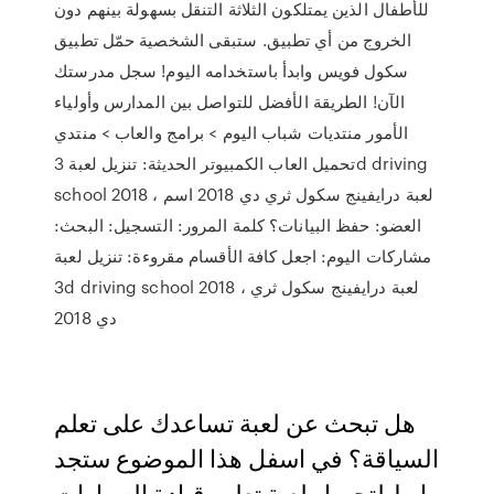
للأطفال الذين يمتلكون الثلاثة التنقل بسهولة بينهم دون
الخروج من أي تطبيق. ستبقى الشخصية حمّل تطبيق
سكول فويس وابدأ باستخدامه اليوم! سجل مدرستك
الآن! الطريقة الأفضل للتواصل بين المدارس وأولياء
الأمور منتديات شباب اليوم > برامج والعاب > منتدي
تحميل العاب الكمبيوتر الحديثة: تنزيل لعبة 3d driving
school 2018 ، لعبة درايفينج سكول ثري دي 2018 اسم
العضو: حفظ البيانات؟ كلمة المرور: التسجيل: البحث:
مشاركات اليوم: اجعل كافة الأقسام مقروءة: تنزيل لعبة
3d driving school 2018 ، لعبة درايفينج سكول ثري
دي 2018
هل تبحث عن لعبة تساعدك على تعلم
السياقة؟ في اسفل هذا الموضوع ستجد
رابط لتحميل لعبة تعليم قيادة السيارات