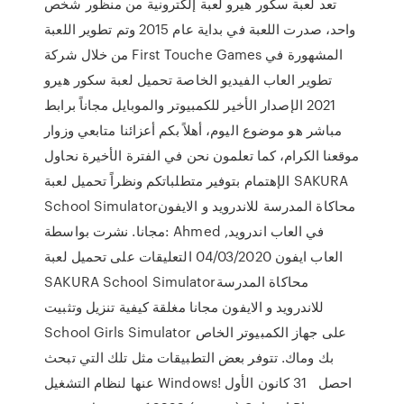
تعد لعبة سكور هيرو لعبة إلكترونية من منظور شخص
واحد، صدرت اللعبة في بداية عام 2015 وتم تطوير اللعبة
من خلال شركة First Touche Games المشهورة في
تطوير العاب الفيديو الخاصة تحميل لعبة سكور هيرو
2021 الإصدار الأخير للكمبيوتر والموبايل مجاناً برابط
مباشر هو موضوع اليوم، أهلاً بكم أعزائنا متابعي وزوار
موقعنا الكرام، كما تعلمون نحن في الفترة الأخيرة نحاول
الإهتمام بتوفير متطلباتكم ونظراً تحميل لعبة SAKURA
School Simulator‏ محاكاة المدرسة للاندرويد و الايفون
مجانا. نشرت بواسطة: Ahmed في العاب اندرويد,
العاب ايفون 04/03/2020 التعليقات على تحميل لعبة
SAKURA School Simulator‏ محاكاة المدرسة
للاندرويد و الايفون مجانا مغلقة كيفية تنزيل وتثبيت
School Girls Simulator على جهاز الكمبيوتر الخاص
بك وماك. تتوفر بعض التطبيقات مثل تلك التي تبحث
عنها لنظام التشغيل Windows! احصل 31 كانون الأول