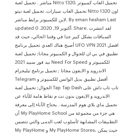
مباشر . تحميل لعبة Nitto 1320. تحميل العاب كمبيوتر
تحميل العاب سيارات. تحميل لعبة نيتو Nitto 1320 اون
لاين للكمبيوتر برابط مباشر. By eman hesham Last
updated أكتوبر 19, 2020. 0. Share. لقد انتشرت
السباقات بشكل كبير جدا في وقتنا الحالي، حيث قد
أصبح هناك العدي تحميل برنامج UFO VPN 2021 افضل
تطبيق في بي ان للجوال و الكمبيوتر مجانا; تحميل لعبة
نيد فور سبيد 2021 Need For Speed للكمبيوتر و
الاندرويد و الايفون مجانا ; تحميل برنامج تيليجرام
Telegram أفضل تطبيق بديل الواتس للكمبيوتر و
الجوال; تحميل لعبة Tap Tap Dash تاب تاب داش على
الاندرويد و الايفون بدون نت م نقاط هامة للأباء عن
تحميل ماي بلاي هوم المدرسة . يحتاج الآباء إلى معرفة
أن My PlayHome School هي جزء من مجموعة من
التطبيقات المشابهة لأسلوب لعب الدمى والتي تتضمن
My PlayHome و My PlayHome Stores، حيث يمكن