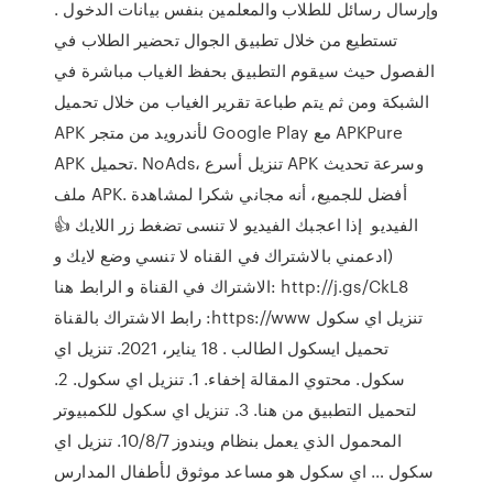
وإرسال رسائل للطلاب والمعلمين بنفس بيانات الدخول .
تستطيع من خلال تطبيق الجوال تحضير الطلاب في
الفصول حيث سيقوم التطبيق بحفظ الغياب مباشرة في
الشبكة ومن ثم يتم طباعة تقرير الغياب من خلال تحميل
APK لأندرويد من متجر Google Play مع APKPure
APK تحميل. NoAds، تنزيل أسرع APK وسرعة تحديث
ملف APK. أفضل للجميع، أنه مجاني شكرا لمشاهدة
الفيديو ️ إذا اعجبك الفيديو لا تنسى تضغط زر اللايك 👍
(ادعمني بالاشتراك في القناه لا تنسي وضع لايك و
الاشتراك في القناة و الرابط هنا: http://j.gs/CkL8
رابط الاشتراك بالقناة :https://www تنزيل اي سكول
تحميل ايسكول الطالب . 18 يناير، 2021. تنزيل اي
سكول. محتوي المقالة إخفاء. 1. تنزيل اي سكول. 2.
لتحميل التطبيق من هنا. 3. تنزيل اي سكول للكمبيوتر
المحمول الذي يعمل بنظام ويندوز 10/8/7. تنزيل اي
سكول … اي سكول هو مساعد موثوق لأطفال المدارس