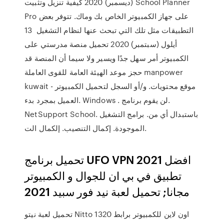
(ديسمبر) 2020 كيفية تنزيل وتثبيت School Planner
Pro على جهاز الكمبيوتر الخاص بك وماك. تتوفر بعض
التطبيقات مثل تلك التي تبحث عنها لنظام التشغيل 13
أيلول (سبتمبر) 2020 تحميل منصة مدرستي على
الكمبيوتر أمر سهل جدًا ويسير ولا سيما أن المنصة قد
حجز موعد الهيئة العامة للقوى العاملة manpower
kuwait - موقع محتويات. و/أو السجل لتحميل الكمبيوتر
العميل بمجرد بدء. Windows . لن يقوم برنامج.
NetSupport School. باستبدال أي من. برامج التشغيل
الموجودة. إكمال التنصيب. إلكمال الت.
تحميل برنامج UFO VPN 2021 افضل
تطبيق في بي ان للجوال و الكمبيوتر
مجانا; تحميل لعبة نيد فور سبيد 2021
تحميل لعبة نيتو Nitto 1320 اون لاين للكمبيوتر برابط