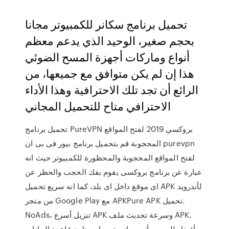
تحميل برنامج سكانر للكمبيوتر مجانا
بحجم صغير، الوحيد الذي يدعم معظم
أنواع وماركات أجهزة المسح الضوئي
هذا إن لم يكن متوافق مع جميعها، من
الرائع أن تجد تلك الاحترافية وهذا الأداء
الاحترافي متاح للتحميل المجاني
تحميل برنامج PureVPN بروكسي 2019 لفتح المواقع
المحجوبة قم بتحميل برنامج بيور فى بى ان purevpn
لفتح المواقع المحجوبة والمحظورة للكمبيوتر حيث انه
عبارة عن برنامج بروكسى يقوم بفك الحجب والحظر عن
اى موقع داخل اى بلد، كما انه سريع تحميل APK لأندرويد
من متجر Google Play مع APKPure APK تحميل.
NoAds، تنزيل أسرع APK وسرعة تحديث ملف APK.
أفضل للجميع، أنه مجاني تحميل برنامج قاعدة البيانات